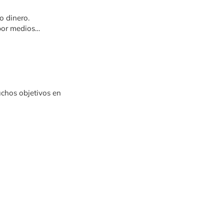
o dinero.
por medios
chos objetivos en
mucho, y este es el