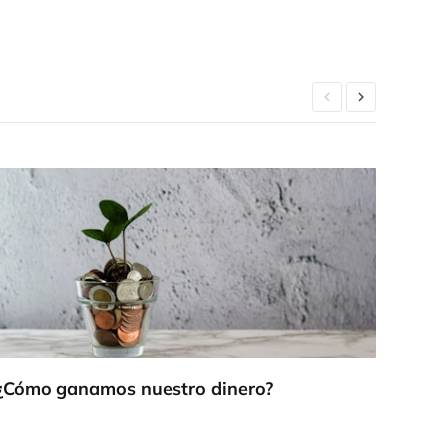
¿Cómo ganamos nuestro dinero?
Sé m