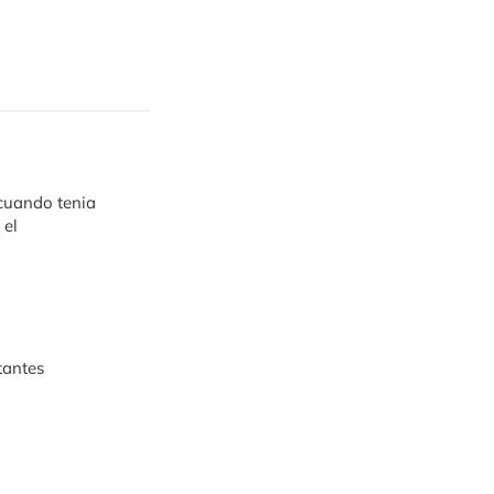
cuando tenia
 el
tantes